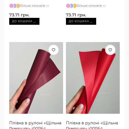
Більше кольорів >>
Більше кольорів >>
73.71 грн.
73.71 грн.
→
→
ДО КОШИКА
ДО КОШИКА
Плівка в рулоні «Щільна
Плівка в рулоні «Щільна
Premium» j001164
Premium» j001164