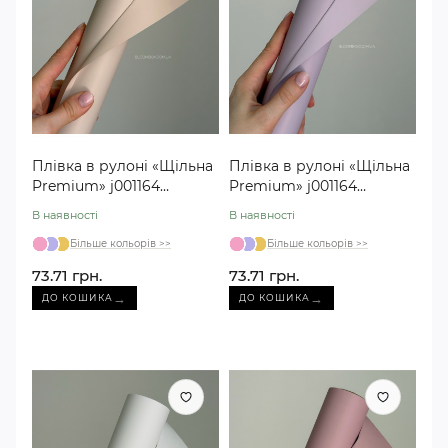
Плівка в рулоні «Щільна
Плівка в рулоні «Щільна
Premium» j001164
Premium» j001164
бежева №30
бузкова №15
В наявності
В наявності
Більше кольорів >>
Більше кольорів >>
73.71 грн.
73.71 грн.
→
→
ДО КОШИКА
ДО КОШИКА