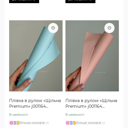
Плівка в рулоні «Щільна
Плівка в рулоні «Щільна
Premium» j001164
Premium» j001164
блакитна №07
рожева №26
В наявності
В наявності
Більше кольорів >>
Більше кольорів >>