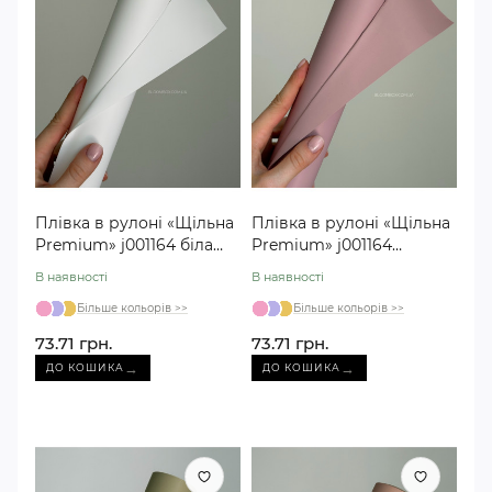
Плівка в рулоні «Щільна
Плівка в рулоні «Щільна
Premium» j001164 біла
Premium» j001164
№24
пудрова №02
В наявності
В наявності
Більше кольорів >>
Більше кольорів >>
73.71 грн.
73.71 грн.
→
→
ДО КОШИКА
ДО КОШИКА