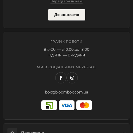
Передзвоніть мені
До контактів
ГРАФІК РОБОТИ
Вт.-Cб. — з 10:00 до 18:00
Нд.-Пн. — Вихідний
МИ В СОЦІАЛЬНИХ МЕРЕЖАХ:
box@bloombox.com.ua
Популярне