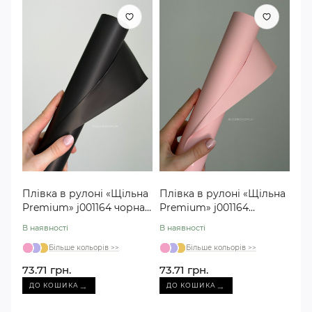
Плівка в рулоні «Щільна
Плівка в рулоні «Щільна
Premium» j001164 чорна
Premium» j001164
№18
рожева №21
В наявності
В наявності
Більше кольорів >>
Більше кольорів >>
73.71 грн.
73.71 грн.
→
→
ДО КОШИКА
ДО КОШИКА