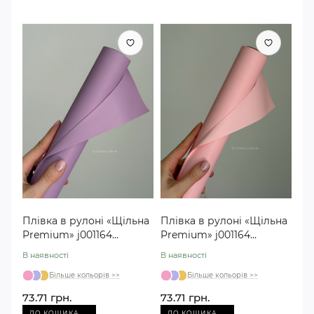
Плівка в рулоні «Щільна
Плівка в рулоні «Щільна
Premium» j001164
Premium» j001164
фіолетова №06
рожева №19
В наявності
В наявності
Більше кольорів >>
Більше кольорів >>
73.71 грн.
73.71 грн.
→
→
ДО КОШИКА
ДО КОШИКА