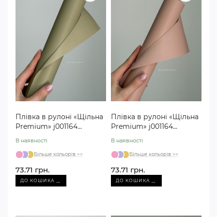
Плівка в рулоні «Щільна
Плівка в рулоні «Щільна
Premium» j001164
Premium» j001164
оливкова №23
пудрова №01
В наявності
В наявності
Більше кольорів >>
Більше кольорів >>
73.71 грн.
73.71 грн.
→
→
ДО КОШИКА
ДО КОШИКА