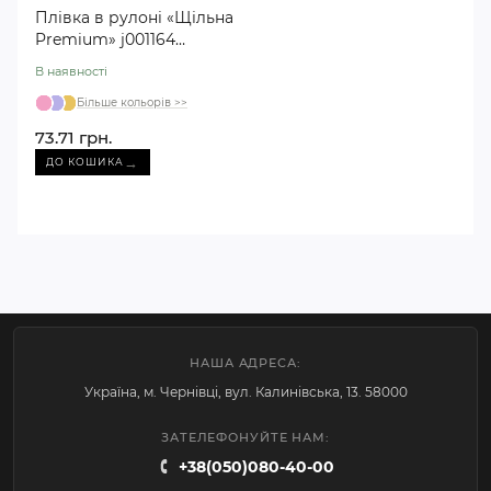
Плівка в рулоні «Щільна
Premium» j001164
шоколдна №11
В наявності
Більше кольорів >>
73.71 грн.
→
ДО КОШИКА
НАША АДРЕСА:
Україна, м. Чернівці, вул. Калинівська, 13. 58000
ЗАТЕЛЕФОНУЙТЕ НАМ:
+38(050)080-40-00