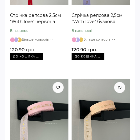
Стрічка репсова 2,5см
Стрічка репсова 2,5см
"With love" червона
"With love" бузкова
В наявності
В наявності
Більше кольорів >>
Більше кольорів >>
120.90 грн.
120.90 грн.
→
→
ДО КОШИКА
ДО КОШИКА