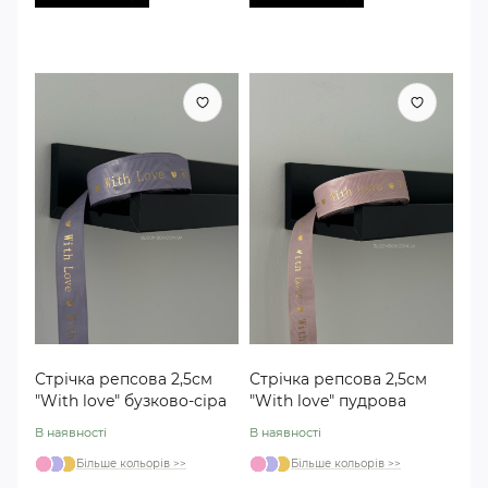
Стрічка репсова 2,5см
Стрічка репсова 2,5см
"With love" бузково-сіра
"With love" пудрова
В наявності
В наявності
Більше кольорів >>
Більше кольорів >>