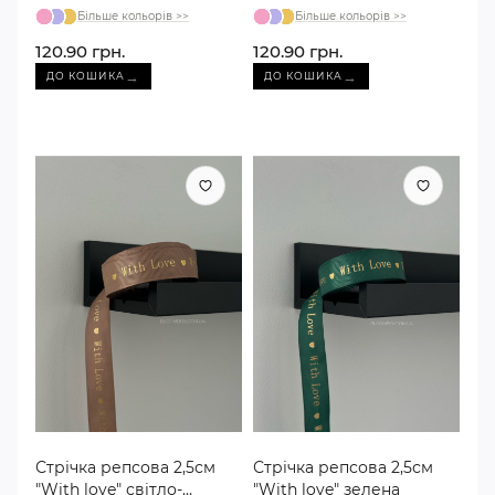
Більше кольорів >>
Більше кольорів >>
120.90 грн.
120.90 грн.
→
→
ДО КОШИКА
ДО КОШИКА
Стрічка репсова 2,5см
Стрічка репсова 2,5см
"With love" світло-
"With love" зелена