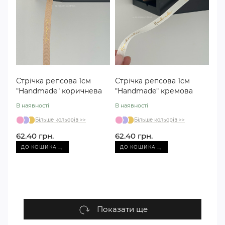
Стрічка репсова 1см
Стрічка репсова 1см
"Handmade" коричнева
"Handmade" кремова
В наявності
В наявності
Більше кольорів >>
Більше кольорів >>
62.40 грн.
62.40 грн.
→
→
ДО КОШИКА
ДО КОШИКА
Показати ще