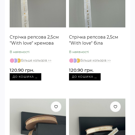
Стрічка репсова 2,5см
Стрічка репсова 2,5см
"With love" кремова
"With love" біла
В наявності
В наявності
Більше кольорів >>
Більше кольорів >>
120.90 грн.
120.90 грн.
→
→
ДО КОШИКА
ДО КОШИКА