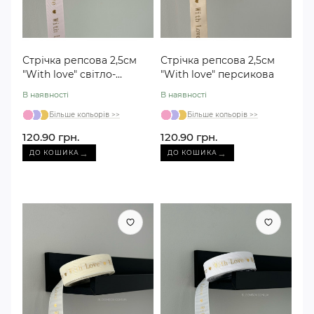
Стрічка репсова 2,5см
Стрічка репсова 2,5см
"With love" світло-
"With love" персикова
рожева
В наявності
В наявності
Більше кольорів >>
Більше кольорів >>
120.90 грн.
120.90 грн.
→
→
ДО КОШИКА
ДО КОШИКА