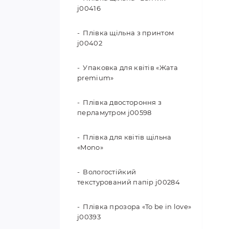
j00416
Плівка щільна з принтом
j00402
Упаковка для квітів «Жата
premium»
Плівка двостороння з
перламутром j00598
Плівка для квітів щільна
«Mono»
Вологостійкий
текстурований папір j00284
Плівка прозора «To be in love»
j00393