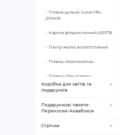
Плівка щільна «Love life»
j00406
Картон флористичний j00378
Папір-жатка вологостійкий
Плівка «Композитна»
Плівка «Stay happy»
Коробки для квітів та
подарунків
Плівка в горох
Подарункові пакети-
Калька та плівка для
Вологостійкі сумочки для
Калька з перламутровим
Переноски-Аквабокси
квітів у рулоні
квітів
кантом
Стрічки
Калька «Перлини» j00415
Сітка флористична
Капелюшкові коробки для
Еко сумки
Плівка в рулоні «Матовий
квітів
шовк»