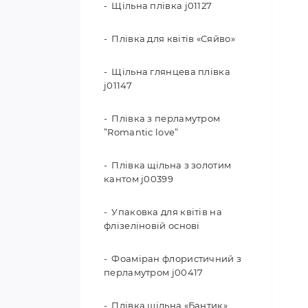
Щільна плівка j01127
Плівка для квітів «Сяйво»
Щільна глянцева плівка
j01147
Плівка з перламутром
”Romantic love”
Плівка щільна з золотим
кантом j00399
Упаковка для квітів на
флізеліновій основі
Фоаміран флористичний з
перламутром j00417
Плівка щільна «Бантик»