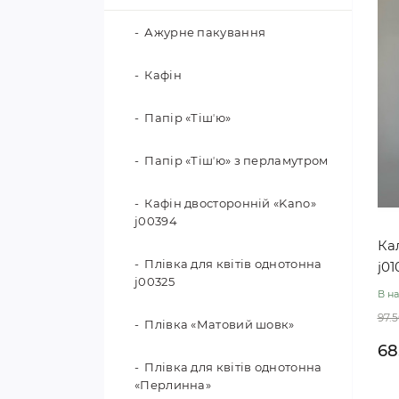
Ажурне пакування
Кафін
Папір «Тішʼю»
Папір «Тішʼю» з перламутром
Кафін двосторонній «Kano»
j00394
Ка
Плівка для квітів однотонна
j01
j00325
В на
97.5
Плівка «Матовий шовк»
68
Плівка для квітів однотонна
«Перлинна»