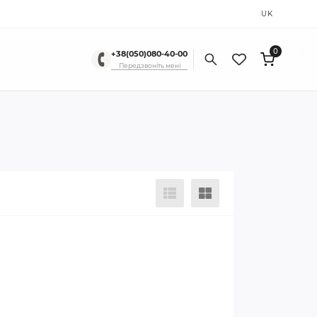
RU
UK
0
+38(050)080-40-00
Передзвоніть мені