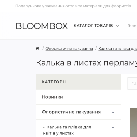
Подарункове упакування оптом та матеріали для флористів
BLOOMBOX
КАТАЛОГ ТОВАРІВ
Голо
Флористичне пакування
Калька та плівка для
Калька в листах перлам
КАТЕГОРІЇ
Новинки
Флористичне пакування
Калька та плівка для
квітів у листах