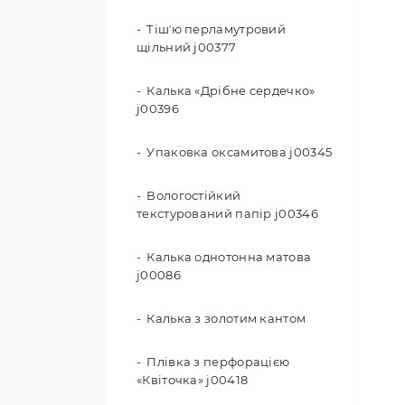
Тішʼю перламутровий
щільний j00377
Калька «Дрібне сердечко»
j00396
Упаковка оксамитова j00345
Вологостійкий
текстурований папір j00346
Калька однотонна матова
j00086
Калька з золотим кантом
Плівка з перфорацією
«Квіточка» j00418