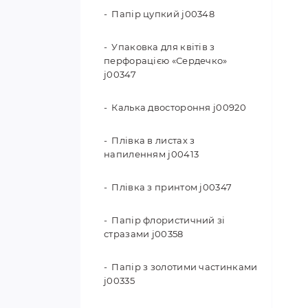
Папір цупкий j00348
Упаковка для квітів з
перфорацією «Сердечко»
j00347
Калька двостороння j00920
Плівка в листах з
напиленням j00413
Плівка з принтом j00347
Папір флористичний зі
стразами j00358
Папір з золотими частинками
j00335