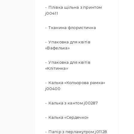
Плівка щільна з принтом
j00411
Тканина флористична
Упаковка для квітів
«Вафелька»
Упаковка для квітів
«Клітинка»
Калька «Кольорова рамка»
j00400
Калька з кантом j00287
Калька «Сердечко»
Папір з перламутром j01128