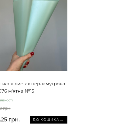
лька в листах перламутрова
076 м'ятна №15
явності
0 грн.
.25 грн.
→
ДО КОШИКА