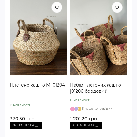
Плетене кашпо М j01204
Набір плетених кашпо
j01206 бордовий
В наявності
В наявності
Більше кольорів >>
370.50 грн.
1 201.20 грн.
→
→
ДО КОШИКА
ДО КОШИКА