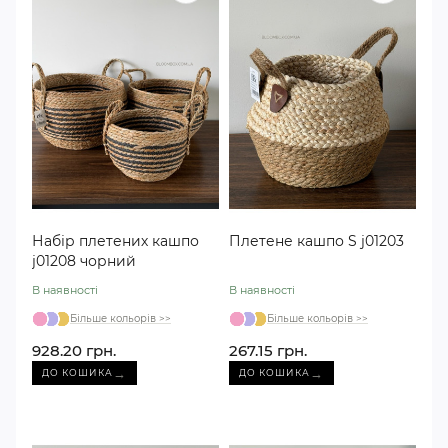
Набір плетених кашпо
Плетене кашпо S j01203
j01208 чорний
В наявності
В наявності
Більше кольорів >>
Більше кольорів >>
928.20 грн.
267.15 грн.
→
→
ДО КОШИКА
ДО КОШИКА