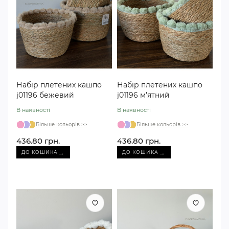
Набір плетених кашпо
Набір плетених кашпо
j01196 бежевий
j01196 м’ятний
В наявності
В наявності
Більше кольорів >>
Більше кольорів >>
436.80 грн.
436.80 грн.
→
→
ДО КОШИКА
ДО КОШИКА