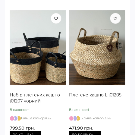
Набір плетених кашпо
Плетене кашпо L j01205
j01207 чорний
В наявності
В наявності
Більше кольорів >>
Більше кольорів >>
799.50 грн.
471.90 грн.
→
→
ДО КОШИКА
ДО КОШИКА