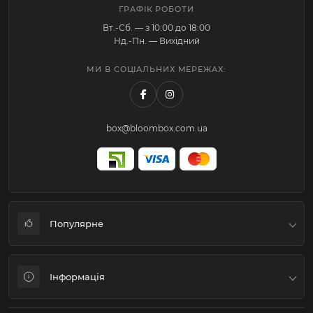
ГРАФІК РОБОТИ
Вт.-Cб. — з 10:00 до 18:00
Нд.-Пн. — Вихідний
МИ В СОЦІАЛЬНИХ МЕРЕЖАХ:
box@bloombox.com.ua
Популярне
Коробки для квітів та подарунків
Інформація
Флористичне пакування
Подарункові пакети-Переноски-Аквабокси