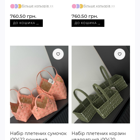
Більше кольорів >>
Більше кольорів >>
760.50 грн.
760.50 грн.
→
→
ДО КОШИКА
ДО КОШИКА
Набір плетених сумочок
Набір плетених корзин
j00422 рожевий
квадратний j00420