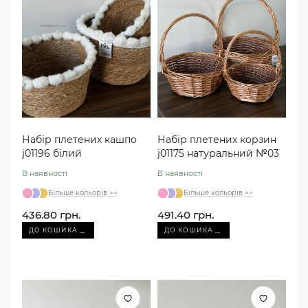
Набір плетених кашпо
Набір плетених корзин
j01196 білий
j01175 натуральний №03
В наявності
В наявності
Більше кольорів >>
Більше кольорів >>
436.80 грн.
491.40 грн.
→
→
ДО КОШИКА
ДО КОШИКА