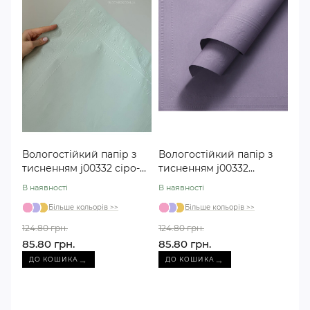
Вологостійкий папір з
Вологостійкий папір з
тисненням j00332 сіро-
тисненням j00332
зелений №06
бузковий №05
В наявності
В наявності
Більше кольорів >>
Більше кольорів >>
124.80 грн.
124.80 грн.
85.80 грн.
85.80 грн.
→
→
ДО КОШИКА
ДО КОШИКА