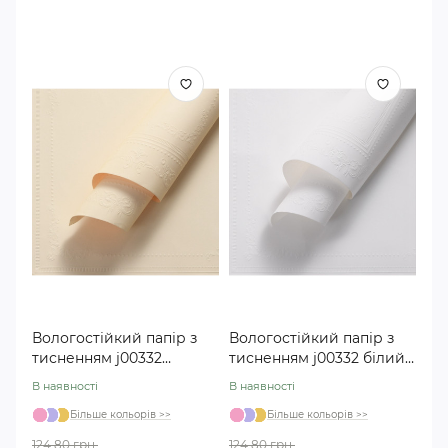
Вологостійкий папір з
Вологостійкий папір з
тисненням j00332
тисненням j00332 білий
жовтий №02
№01
В наявності
В наявності
Більше кольорів >>
Більше кольорів >>
124.80 грн.
124.80 грн.