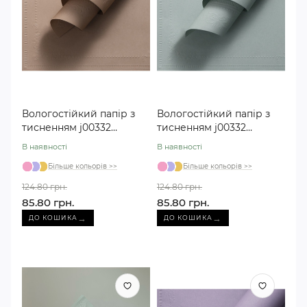
Вологостійкий папір з
Вологостійкий папір з
тисненням j00332
тисненням j00332
темний беж №08
мʼятний №07
В наявності
В наявності
Більше кольорів >>
Більше кольорів >>
124.80 грн.
124.80 грн.
85.80 грн.
85.80 грн.
→
→
ДО КОШИКА
ДО КОШИКА