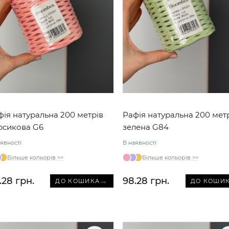
фія натуральна 200 метрів
Рафія натуральна 200 мет
рсикова G6
зелена G84
явності
В наявності
Більше кольорів >>
Більше кольорів >>
.28 грн.
98.28 грн.
→
ДО КОШИКА
ДО КОШИ