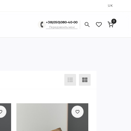
RU
UK
0
+38(050)080-40-00
Передзвоніть мені