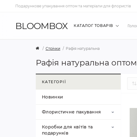
Подарункове упакування оптом та матеріали для флористів
BLOOMBOX
КАТАЛОГ ТОВАРІВ
Голо
Стрічки
Рафія натуральна
Рафія натуральна оптом
КАТЕГОРІЇ
Новинки
Флористичне пакування
Коробки для квітів та
Калька та плівка для
подарунків
квітів у листах