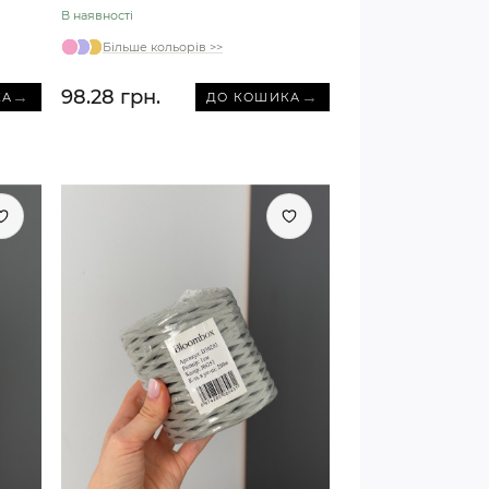
В наявності
Більше кольорів >>
98.28 грн.
→
→
КА
ДО КОШИКА