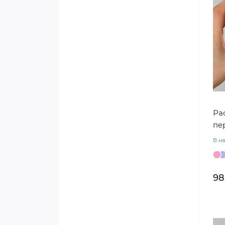
j00416
Плівка щільна з принтом
j00402
Упаковка для квітів «Жата
premium»
Плівка двостороння з
перламутром j00598
Ра
пе
Плівка для квітів щільна
В на
«Mono»
Вологостійкий
98
текстурований папір j00284
Плівка прозора «To be in love»
j00393