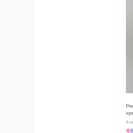
Плівка щільна з принтом
j00411
Тканина флористична
Упаковка для квітів
«Вафелька»
Упаковка для квітів
«Клітинка»
Калька «Кольорова рамка»
j00400
Калька з кантом j00287
Ра
кр
Калька «Сердечко»
В на
Папір з перламутром j01128