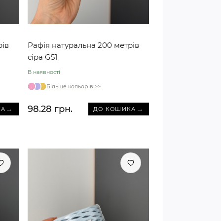
рів
Рафія натуральна 200 метрів
сіра G51
В наявності
Більше кольорів >>
98.28 грн.
→
→
КА
ДО КОШИКА