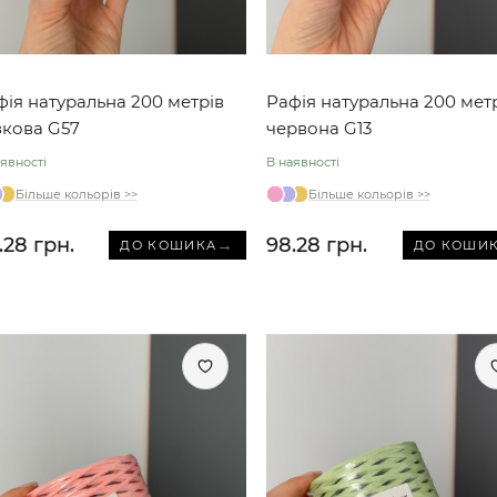
фія натуральна 200 метрів
Рафія натуральна 200 мет
зкова G57
червона G13
явності
В наявності
Більше кольорів >>
Більше кольорів >>
.28 грн.
98.28 грн.
→
ДО КОШИКА
ДО КОШИ