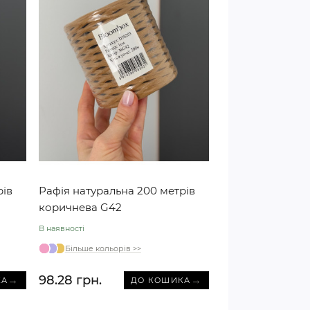
рів
Рафія натуральна 200 метрів
коричнева G42
В наявності
Більше кольорів >>
98.28 грн.
→
→
КА
ДО КОШИКА