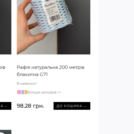
рів
Рафія натуральна 200 метрів
блакитна G71
В наявності
Більше кольорів >>
98.28 грн.
→
→
КА
ДО КОШИКА