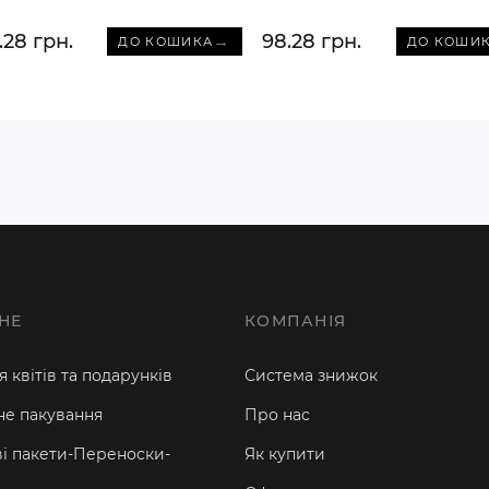
.28 грн.
98.28 грн.
→
ДО КОШИКА
ДО КОШИ
НЕ
КОМПАНІЯ
 квітів та подарунків
Система знижок
е пакування
Про нас
і пакети-Переноски-
Як купити