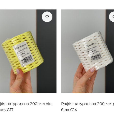
фія натуральна 200 метрів
Рафія натуральна 200 мет
вта G17
біла G14