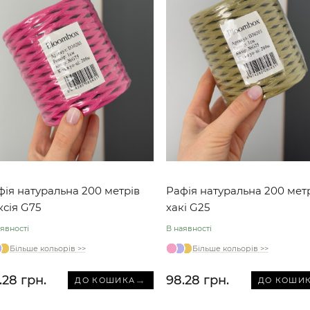
фія натуральна 200 метрів
Рафія натуральна 200 мет
ксія G75
хакі G25
явності
В наявності
Більше кольорів >>
Більше кольорів >>
.28 грн.
98.28 грн.
→
ДО КОШИКА
ДО КОШИ