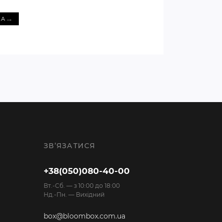
→
КА
ЗВ’ЯЗАТИСЯ
+38(050)080-40-00
Вт.-Cб. — з 10:00 до 18:00
Нд.-Пн. — Вихідний
box@bloombox.com.ua