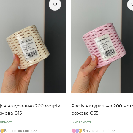
фія натуральна 200 метрів
Рафія натуральна 200 мет
емова G15
рожева G55
явності
В наявності
Більше кольорів >>
Більше кольорів >>