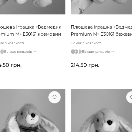
юшева іграшка «Ведмедик
Плюшева іграшка «Ведме
emium M» E30161 кремовий
Premium M» E30161 бежев
ає в наявності
Немає в наявності
Більше кольорів >>
Більше кольорів >>
4.50 грн.
214.50 грн.