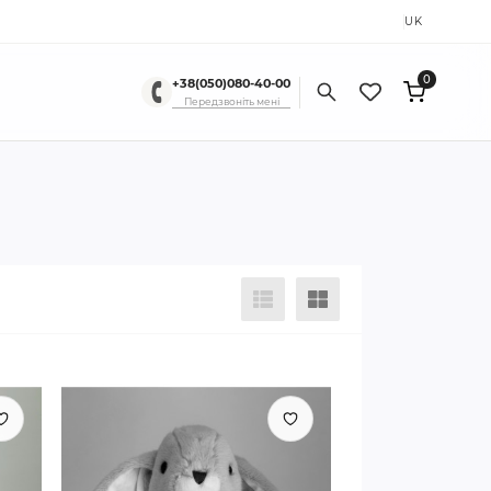
RU
UK
0
+38(050)080-40-00
Передзвоніть мені