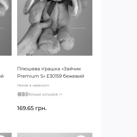
к
Плюшева іграшка «Зайчик
ий
Premium S» E30159 бежевий
Немає в наявності
Більше кольорів >>
169.65 грн.