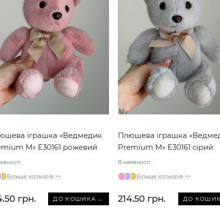
юшева іграшка «Ведмедик
Плюшева іграшка «Ведме
emium M» E30161 рожевий
Premium M» E30161 сірий
явності
В наявності
Більше кольорів >>
Більше кольорів >>
4.50 грн.
214.50 грн.
→
ДО КОШИКА
ДО КОШИ