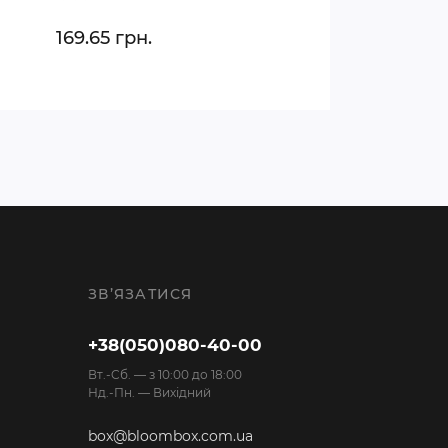
169.65 грн.
ЗВ’ЯЗАТИСЯ
+38(050)080-40-00
Вт.-Cб. — з 10:00 до 18:00
Нд.-Пн. — Вихідний
box@bloombox.com.ua