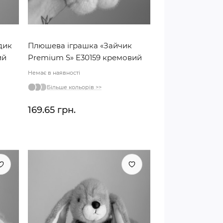
дик
Плюшева іграшка «Зайчик
ий
Premium S» E30159 кремовий
Немає в наявності
Більше кольорів >>
169.65 грн.