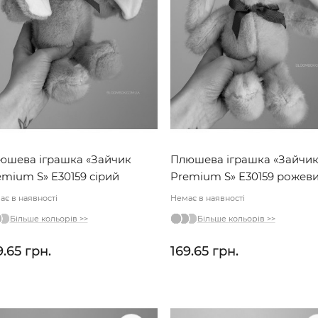
юшева іграшка «Зайчик
Плюшева іграшка «Зайчи
emium S» E30159 сірий
Premium S» E30159 рожев
ає в наявності
Немає в наявності
Більше кольорів >>
Більше кольорів >>
9.65 грн.
169.65 грн.