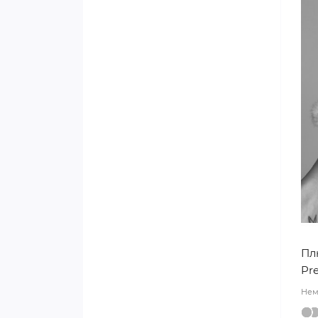
Плівка щільна з принтом
j00411
Тканина флористична
Упаковка для квітів
«Вафелька»
Упаковка для квітів
«Клітинка»
Калька «Кольорова рамка»
j00400
Калька з кантом j00287
Пл
Pr
Калька «Сердечко»
Нем
Папір з перламутром j01128