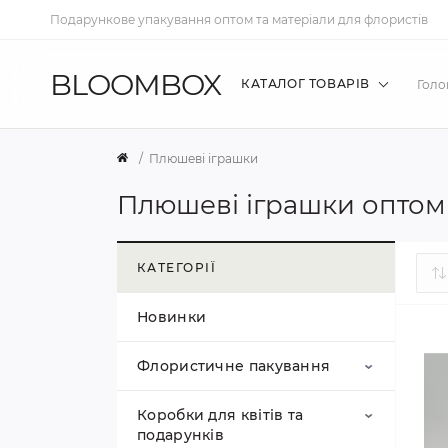
Подарункове упакування оптом та матеріали для флористів
BLOOMBOX
КАТАЛОГ ТОВАРІВ
Голо
Плюшеві іграшки
Плюшеві іграшки оптом
КАТЕГОРІЇ
Новинки
Флористичне пакування
Коробки для квітів та
Калька та плівка для
подарунків
квітів у листах