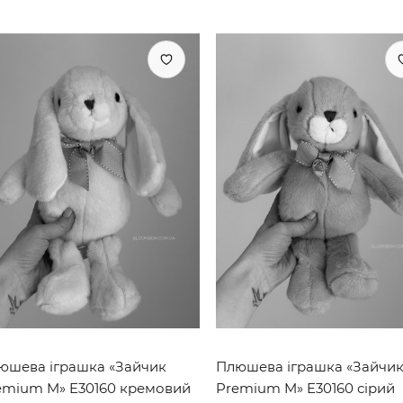
юшева іграшка «Зайчик
Плюшева іграшка «Зайчи
emium M» E30160 кремовий
Premium M» E30160 сірий