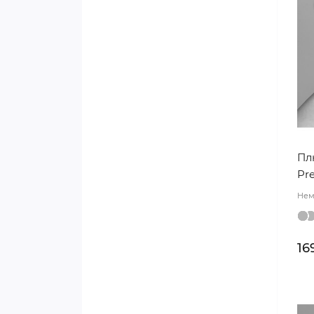
j00416
Плівка щільна з принтом
j00402
Упаковка для квітів «Жата
premium»
Плівка двостороння з
перламутром j00598
Пл
Pr
Плівка для квітів щільна
Нем
«Mono»
Вологостійкий
16
текстурований папір j00284
Плівка прозора «To be in love»
j00393