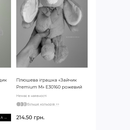
дик
Плюшева іграшка «Зайчик
Premium M» E30160 рожевий
Немає в наявності
Більше кольорів >>
214.50 грн.
→
КА