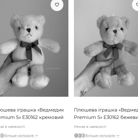
юшева іграшка «Ведмедик
Плюшева іграшка «Ведме
emium S» E30162 кремовий
Premium S» E30162 бежев
ає в наявності
Немає в наявності
Більше кольорів >>
Більше кольорів >>