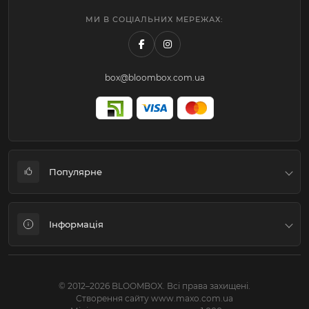
МИ В СОЦІАЛЬНИХ МЕРЕЖАХ:
box@bloombox.com.ua
Популярне
Коробки для квітів та подарунків
Інформація
Флористичне пакування
Подарункові пакети-Переноски-Аквабокси
Система знижок
Наповнювач-Конфеті
© 2012–2026 BLOOMBOX. Всі права захищені.
Про нас
Створення сайту www.maxo.com.ua
Штучні квіти
Як купити