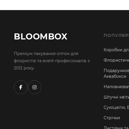
BLOOMBOX
ПОПУЛЯР
Коробки для
Преміум пакування оптом для
Флористичн
флористів та event-професіоналів з
2012 року.
Подарунков
Аквабокси
Наповнювач
Штучні квіт
Сухоцвіти, 
Стрічки
Листівки т