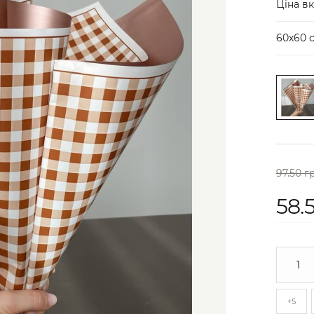
Ціна вк
60х60 
97.50 г
58.
+5