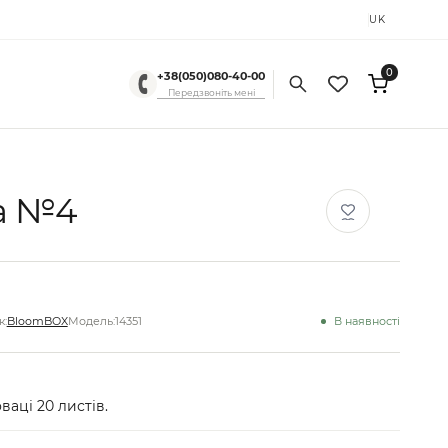
RU
UK
0
+38(050)080-40-00
Передзвоніть мені
на №4
:
BloomBOX
Модель:
14351
В наявності
ваці 20 листів.