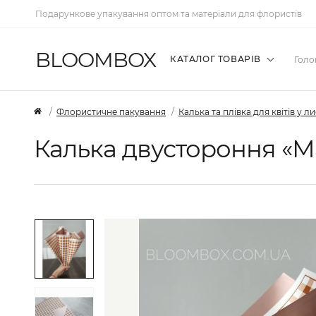
Подарункове упакування оптом та матеріали для флористів
BLOOMBOX
КАТАЛОГ ТОВАРІВ
Голо
Флористичне пакування
Калька та плівка для квітів у л
Калька двустороння «М