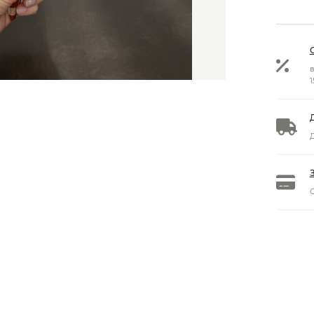
в
1
Д
О