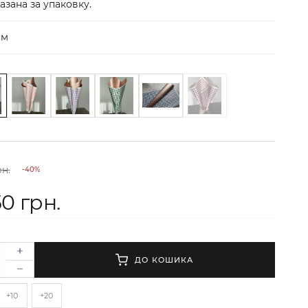
азана за упаковку.
см
рн.
-40%
50 грн.
ДО КОШИКА
+10
+20