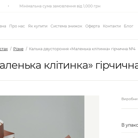
Мінімальна сума замовлення від 1,000 грн
вна
Про нас
Як купити
Система знижок
Оферта
Контакти
Блог
истах
Різне
Калька двустороння «Маленька клітинка» гірчична №4
аленька клітинка» гірчич
Виробник
В упако