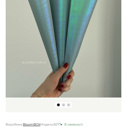
Виробник:
BloomBOX
Модель:
8277
В наявності