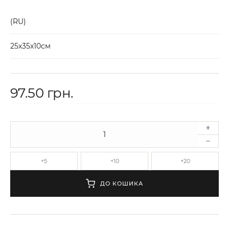
(RU)
25х35х10см
97.50 грн.
+5
+10
+20
ДО КОШИКА