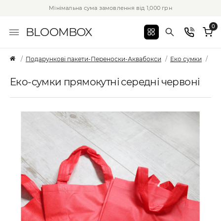
Мінімальна сума замовлення від 1,000 грн
0
BLOOMBOX
Подарункові пакети-Переноски-Аквабокси
Еко сумки
Еко
Еко-сумки прямокутні середні червоні