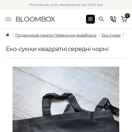
Мінімальна сума замовлення від 1,000 грн
0
BLOOMBOX
Подарункові пакети-Переноски-Аквабокси
Еко сумки
Еко
Еко-сумки квадратні середні чорні