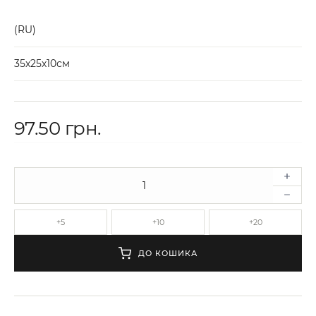
(RU)
35х25х10см
97.50 грн.
+5
+10
+20
ДО КОШИКА