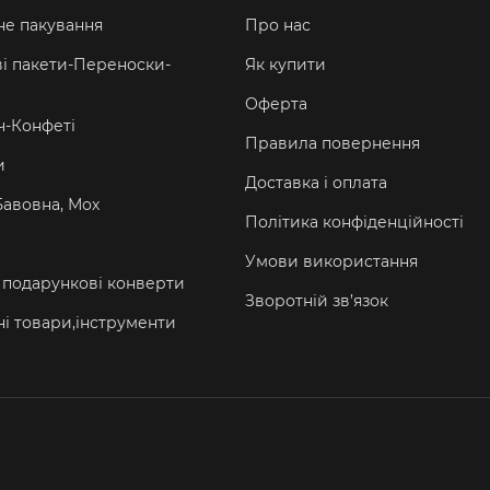
е пакування
Про нас
і пакети-Переноски-
Як купити
Оферта
-Конфеті
Правила повернення
и
Доставка і оплата
Бавовна, Мох
Політика конфіденційності
Умови використання
а подарункові конверти
Зворотній зв’язок
і товари,інструменти