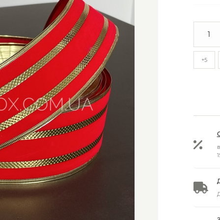
+5
в
1
Д