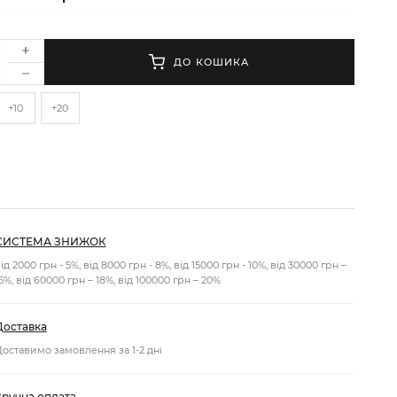
ДО КОШИКА
+10
+20
СИСТЕМА ЗНИЖОК
ід 2000 грн - 5%, від 8000 грн - 8%, від 15000 грн - 10%, від 30000 грн –
5%, від 60000 грн – 18%, від 100000 грн – 20%
Доставка
оставимо замовлення за 1-2 дні
Зручна оплата