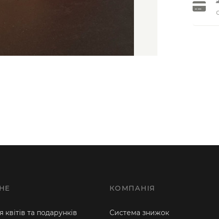
О
НЕ
КОМПАНІЯ
 квітів та подарунків
Система знижок