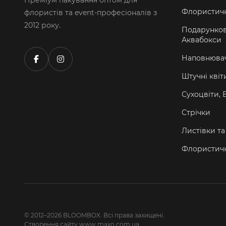
Преміум пакування оптом для
Флористичн
флористів та event-професіоналів з
2012 року.
Подарунков
Аквабокси
Наповнювач
Штучні квіт
Сухоцвіти, 
Стрічки
Листівки т
Флористичн
© 2012–2026 BLOOMBOX. Всі права захищені.
Створення сайту www.maxo.com.ua