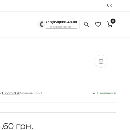
RU
UK
0
+38(050)080-40-00
Передзвоніть мені
:
BloomBOX
Модель:
11660
В наявності
.60 грн.