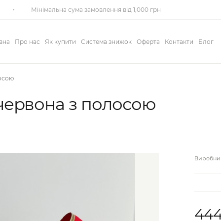
Мінімальна сума замовлення від 1,000 грн
вна
Про нас
Як купити
Система знижок
Оферта
Контакти
Блог
лосою
 червона з полосою
Виробник
444