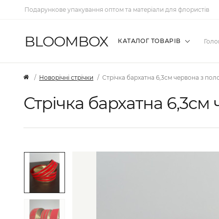
Подарункове упакування оптом та матеріали для флористів
BLOOMBOX
КАТАЛОГ ТОВАРІВ
Голо
Новорічні стрічки
Стрічка бархатна 6,3см червона з по
Стрічка бархатна 6,3см