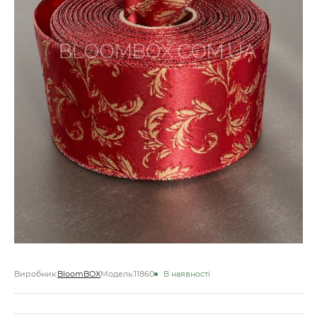
Виробник:
BloomBOX
Модель:
11860
В наявності