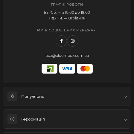
ГРАФІК РОБОТИ
Вт.-Cб. — з 10:00 до 18:00
Нд.-Пн. — Вихідний
МИ В СОЦІАЛЬНИХ МЕРЕЖАХ:
box@bloombox.com.ua
Популярне
Коробки для квітів та подарунків
Інформація
Флористичне пакування
Подарункові пакети-Переноски-Аквабокси