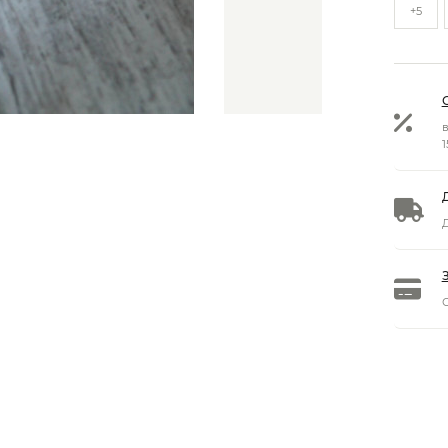
+5
в
1
Д
О