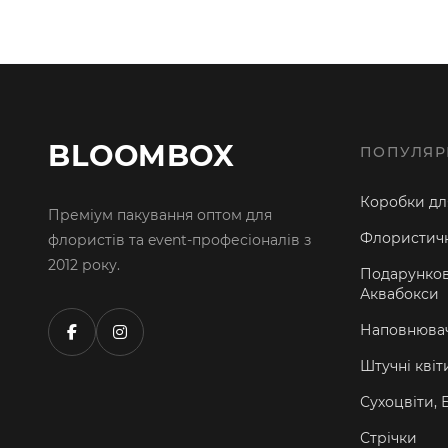
BLOOMBOX
ПОПУЛЯР
Коробки для
Преміум пакування оптом для
Флористичн
флористів та event-професіоналів з
2012 року.
Подарунков
Аквабокси
Наповнювач
Штучні квіт
Сухоцвіти, 
Стрічки