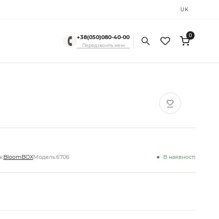
RU
UK
0
+38(050)080-40-00
Передзвоніть мені
:
BloomBOX
Модель:
6706
В наявності