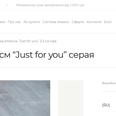
Мінімальна сума замовлення від 1,000 грн
вна
Про нас
Як купити
Система знижок
Оферта
Контакти
Блог
ка атласна “Just for you” 2,5 см сіра
см “Just for you” серая
Виробник
(RU)