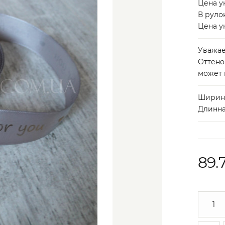
Цена ук
В руло
Цена ук
Уважае
Оттено
может 
Ширина
Длинна:
89.