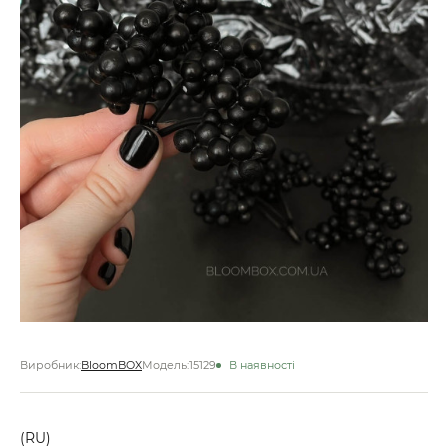
Виробник:
BloomBOX
Модель:
15129
В наявності
(RU)