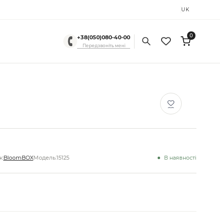
RU
UK
0
+38(050)080-40-00
Передзвоніть мені
:
BloomBOX
Модель:
15125
В наявності