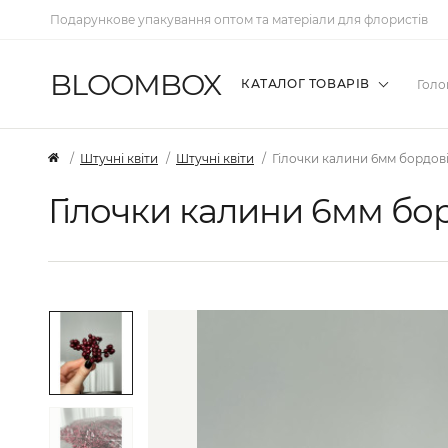
Подарункове упакування оптом та матеріали для флористів
BLOOMBOX
КАТАЛОГ ТОВАРІВ
Голо
Штучні квіти
Штучні квіти
Гілочки калини 6мм бордові
Гілочки калини 6мм бор