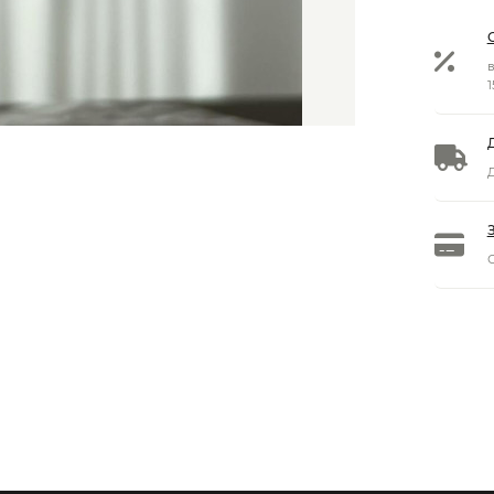
в
1
Д
О