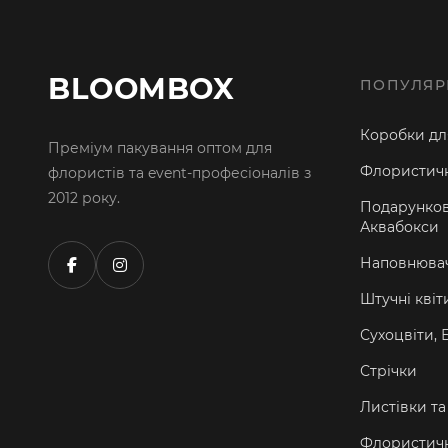
BLOOMBOX
ПОПУЛЯР
Коробки для
Преміум пакування оптом для
Флористичн
флористів та event-професіоналів з
2012 року.
Подарунков
Аквабокси
Наповнювач
Штучні квіт
Сухоцвіти, 
Стрічки
Листівки т
Флористичн