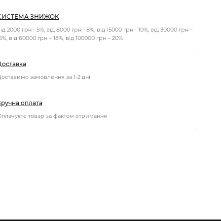
СИСТЕМА ЗНИЖОК
ід 2000 грн - 5%, від 8000 грн - 8%, від 15000 грн - 10%, від 30000 грн –
5%, від 60000 грн – 18%, від 100000 грн – 20%
Доставка
оставимо замовлення за 1-2 дні
Зручна оплата
плачуєте товар за фактом отримання