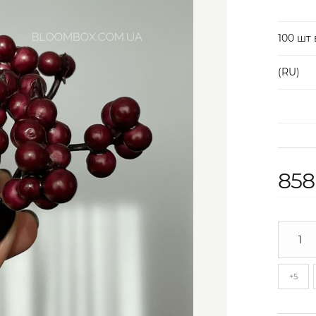
100 шт 
(RU)
858
+5