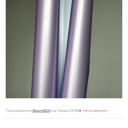
Производитель:
BloomBOX
Код Товара:
J00185
Нет в наличии