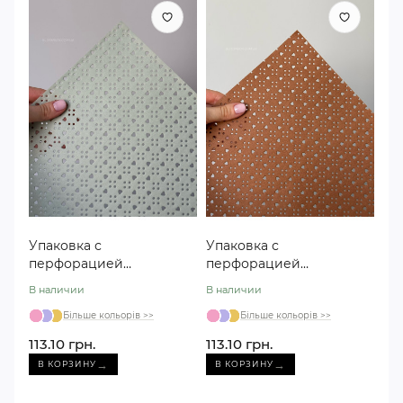
Упаковка с
Упаковка с
перфорацией
перфорацией
«Сердечко» j00374
«Сердечко» j00374
В наличии
В наличии
мятная
коричневая
Більше кольорів >>
Більше кольорів >>
113.10 грн.
113.10 грн.
→
→
В КОРЗИНУ
В КОРЗИНУ