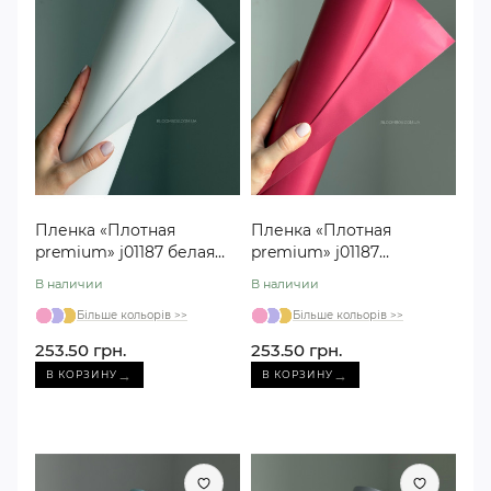
Пленка «Плотная
Пленка «Плотная
premium» j01187 белая
premium» j01187
#24 (30 метров)
бургунди #29 (30
В наличии
В наличии
метров)
Більше кольорів >>
Більше кольорів >>
253.50 грн.
253.50 грн.
→
→
В КОРЗИНУ
В КОРЗИНУ