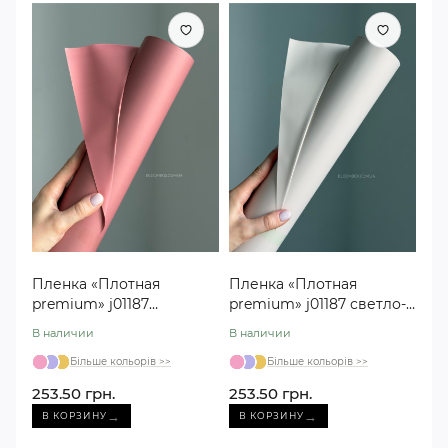
Пленка «Плотная
Пленка «Плотная
premium» j01187
premium» j01187 светло-
помадная #17 (30
бежевая #10(30 метров)
В наличии
В наличии
метров)
Більше кольорів >>
Більше кольорів >>
253.50 грн.
253.50 грн.
→
→
В КОРЗИНУ
В КОРЗИНУ