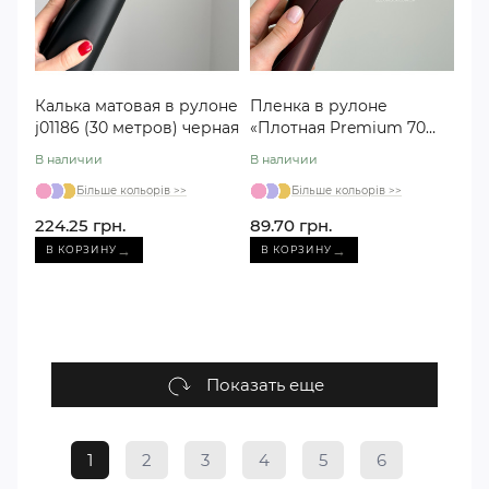
Калька матовая в рулоне
Пленка в рулоне
j01186 (30 метров) черная
«Плотная Premium 70
см» j001148 шоколадная
В наличии
В наличии
№11
Більше кольорів >>
Більше кольорів >>
224.25 грн.
89.70 грн.
→
→
В КОРЗИНУ
В КОРЗИНУ
Показать еще
1
2
3
4
5
6