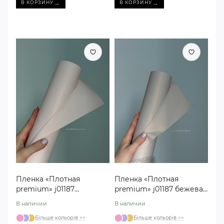
→
→
В КОРЗИНУ
В КОРЗИНУ
Пленка «Плотная
Пленка «Плотная
premium» j01187
premium» j01187 бежевая
персиковая #07 (30
#15 (30 метров)
В наличии
В наличии
метров)
Більше кольорів >>
Більше кольорів >>