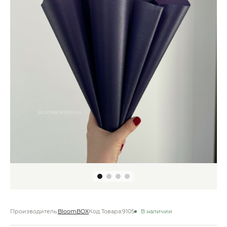
Производитель:
BloomBOX
Код Товара:
9105
В наличии