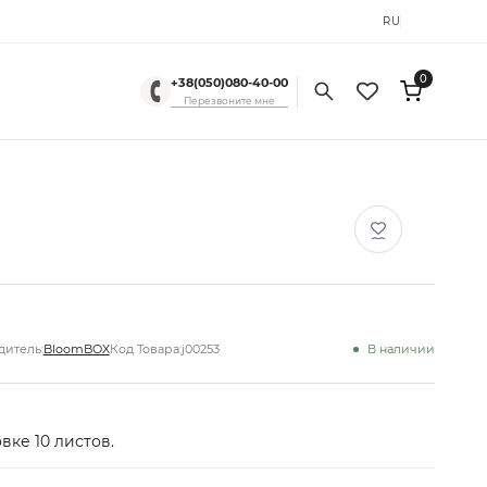
RU
UK
0
+38(050)080-40-00
Перезвоните мне
итель:
BloomBOX
Код Товара:
j00253
В наличии
вке 10 листов.