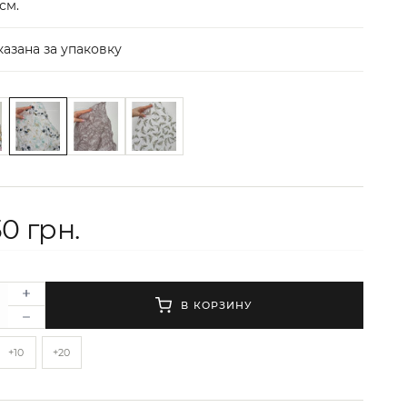
 см.
казана за упаковку
30 грн.
В КОРЗИНУ
+10
+20