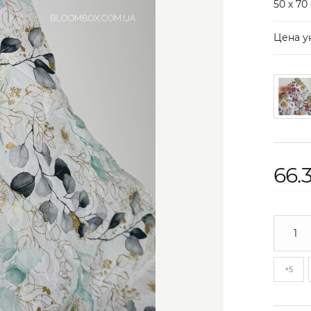
50 х 70
Цена у
66.
+5