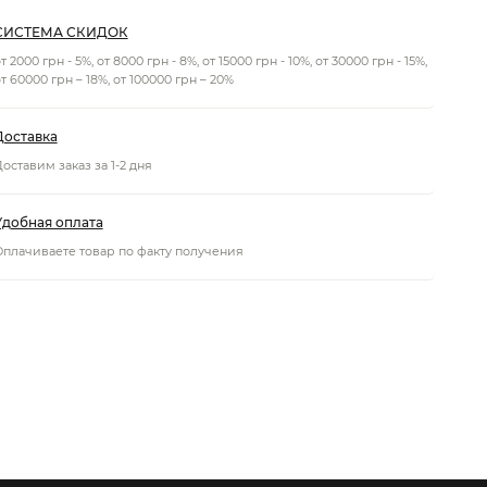
СИСТЕМА СКИДОК
т 2000 грн - 5%, от 8000 грн - 8%, от 15000 грн - 10%, от 30000 грн - 15%,
т 60000 грн – 18%, от 100000 грн – 20%
Доставка
оставим заказ за 1-2 дня
Удобная оплата
Оплачиваете товар по факту получения