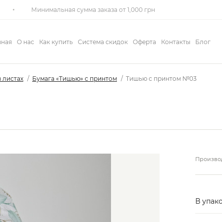
Минимальная сумма заказа от 1,000 грн
вная
О нас
Как купить
Система скидок
Оферта
Контакты
Блог
в листах
Бумага «Тишью» с принтом
Тишью с принтом №03
Производ
В упако