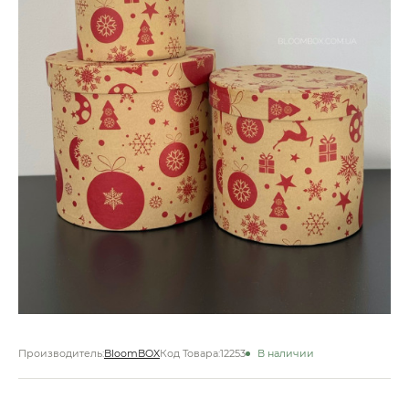
Производитель:
BloomBOX
Код Товара:
12253
В наличии