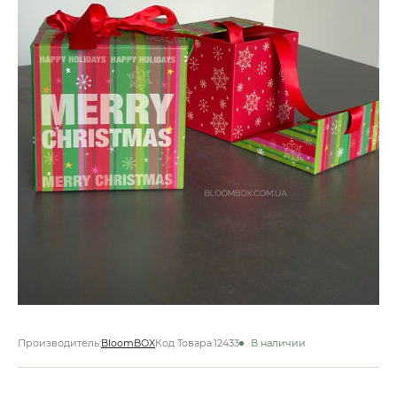
Производитель:
BloomBOX
Код Товара:
12433
В наличии