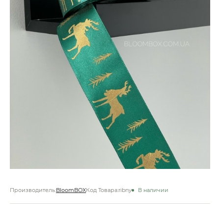
Производитель:
BloomBOX
Код Товара:
ribny
В наличии