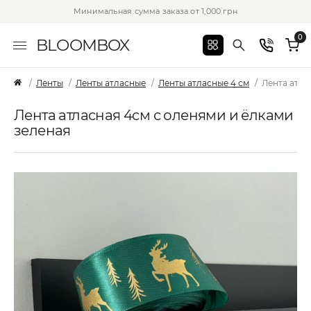
Минимальная сумма заказа от 1,000 грн
0
BLOOMBOX
Ленты
Ленты атласные
Ленты атласные 4 см
Лента атла
Лента атласная 4см с оленями и ёлками
зеленая