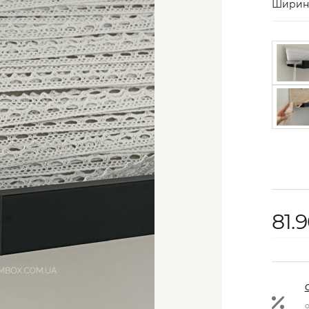
Ширина
81.
о