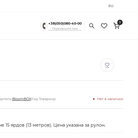
RU
UK
0
+38(050)080-40-00
Перезвоните мне
итель:
BloomBOX
Код Товара:
кр
Нет в наличии
е 15 ярдов (13 метров). Цена указана за рулон.