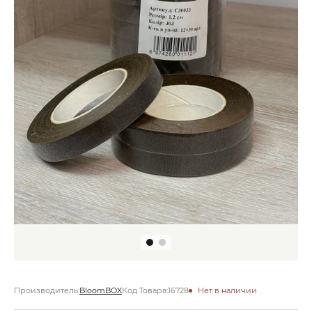
Производитель:
BloomBOX
Код Товара:
16728
Нет в наличии