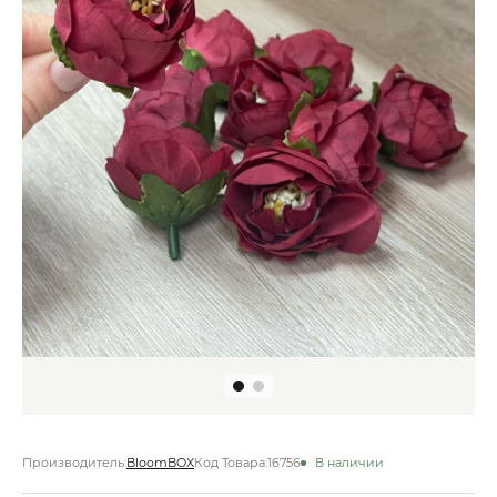
Производитель:
BloomBOX
Код Товара:
16756
В наличии