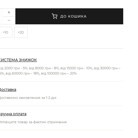
ДО КОШИКА
+10
+20
СИСТЕМА ЗНИЖОК
ід 2000 грн - 5%, від 8000 грн - 8%, від 15000 грн - 10%, від 30000 грн –
5%, від 60000 грн – 18%, від 100000 грн – 20%
Доставка
оставимо замовлення за 1-2 дні
Зручна оплата
плачуєте товар за фактом отримання