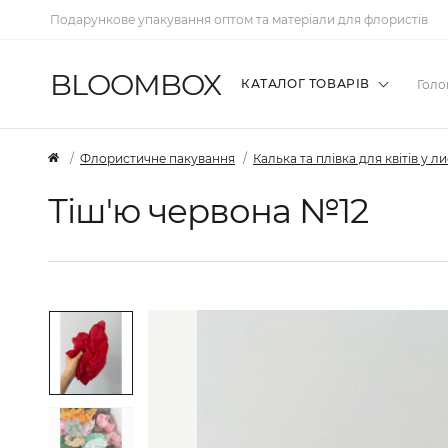
Подарункове упакування оптом та матеріали для флористів
BLOOMBOX
КАТАЛОГ ТОВАРІВ
Голо
Флористичне пакування
Калька та плівка для квітів у л
Тіш'ю червона №12