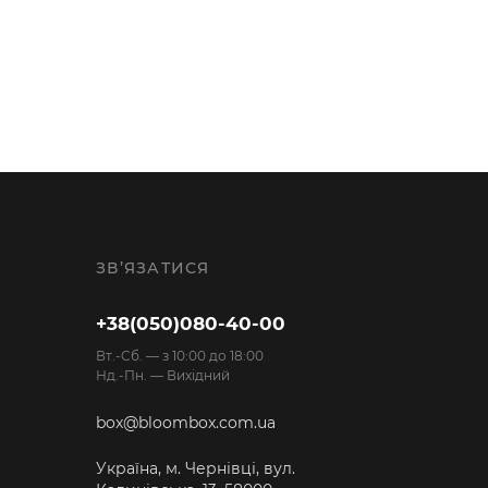
ЗВ’ЯЗАТИСЯ
+38(050)080-40-00
Вт.-Cб. — з 10:00 до 18:00
Нд.-Пн. — Вихідний
box@bloombox.com.ua
Україна, м. Чернівці, вул.