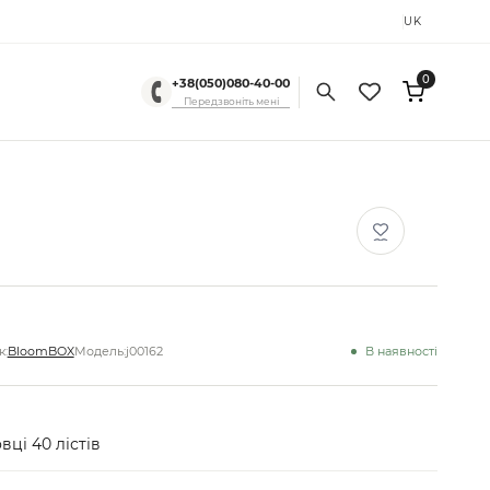
RU
UK
0
+38(050)080-40-00
Передзвоніть мені
:
BloomBOX
Модель:
j00162
В наявності
вці 40 лістів