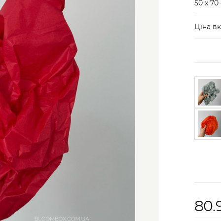
50 х 70
Ціна вк
80.