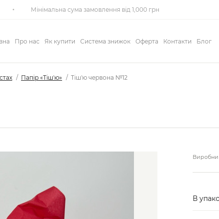
Мінімальна сума замовлення від 1,000 грн
вна
Про нас
Як купити
Система знижок
Оферта
Контакти
Блог
истах
Папір «Тішʼю»
Тіш'ю червона №12
Виробник
В упако