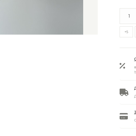
+5
в
1
Д
О