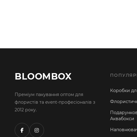
BLOOMBOX
ПОПУЛЯР
Коробки для
Преміум пакування оптом для
Флористичн
флористів та event-професіоналів з
2012 року.
Подарунков
Аквабокси
Наповнювач