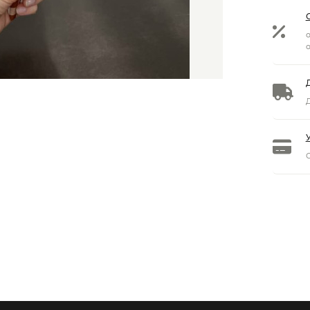
о
о
Д