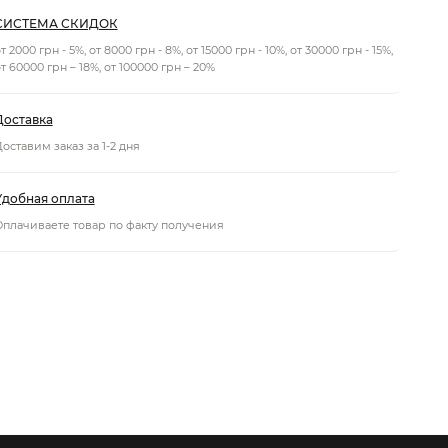
СИСТЕМА СКИДОК
т 2000 грн - 5%, от 8000 грн - 8%, от 15000 грн - 10%, от 30000 грн - 15%,
т 60000 грн – 18%, от 100000 грн – 20%
Доставка
оставим заказ за 1-2 дня
Удобная оплата
Оплачиваете товар по факту получения