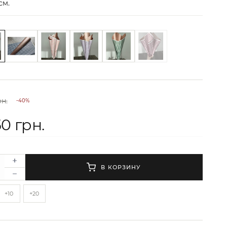
см.
рн.
-40%
50 грн.
В КОРЗИНУ
+10
+20