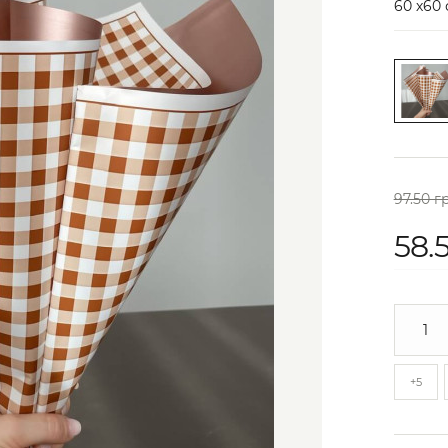
60 х60 
97.50 г
58.
+5