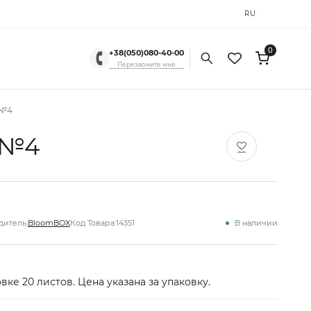
RU
UK
0
+38(050)080-40-00
Перезвоните мне
 №4
 №4
итель:
BloomBOX
Код Товара:
14351
В наличии
вке 20 листов. Цена указана за упаковку.