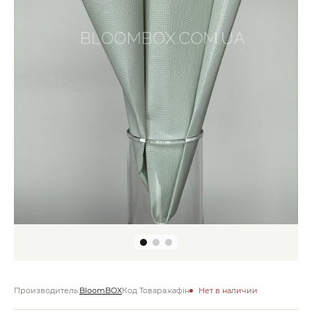
Производитель:
BloomBOX
Код Товара:
кафін
Нет в наличии