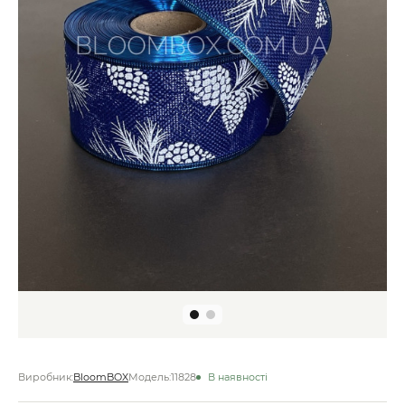
Виробник:
BloomBOX
Модель:
11828
В наявності