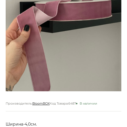
Производитель:
BloomBOX
Код Товара:
6487
В наличии
Ширина-4,0см.