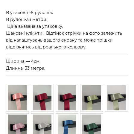
В упаковці-5 рулонів.
В рулоні-33 метри.
Ціна вказана за упаковку.
Шановні клієнти! Відтінок стрічки на фото залежить
від налаштувань вашого екрану та може трішки
відрізнятись від реального кольору.
Ширина — 4см.
Длинна: 33 метра.