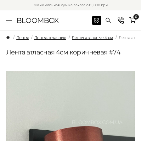
Минимальная сумма заказа от 1,000 грн
0
BLOOMBOX
Ленты
Ленты атласные
Ленты атласные 4 см
Лента атла
Лента атласная 4см коричневая #74