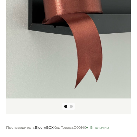
Производитель:
BloomBOX
Код Товара:
D00140
В наличии