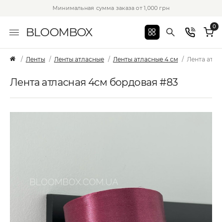
Минимальная сумма заказа от 1,000 грн
0
BLOOMBOX
Ленты
Ленты атласные
Ленты атласные 4 см
Лента атла
Лента атласная 4см бордовая #83