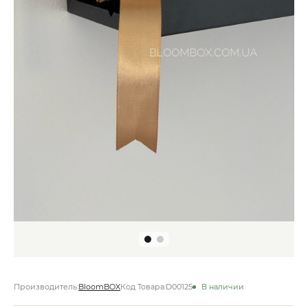
Производитель:
BloomBOX
Код Товара:
D00125
В наличии