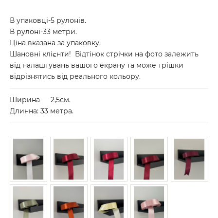
В упаковці-5 рулонів.
В рулоні-33 метри.
Ціна вказана за упаковку.
Шановні клієнти! Відтінок стрічки на фото залежить
від налаштувань вашого екрану та може трішки
відрізнятись від реального кольору.
Ширина — 2,5см.
Длинна: 33 метра.