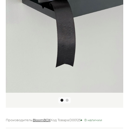
Производитель:
BloomBOX
Код Товара:
D00125
В наличии