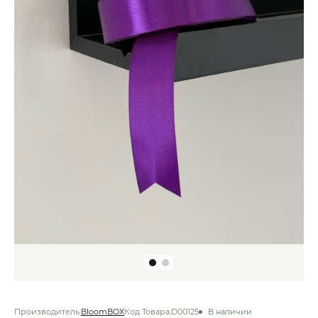
Производитель:
BloomBOX
Код Товара:
D00125
В наличии