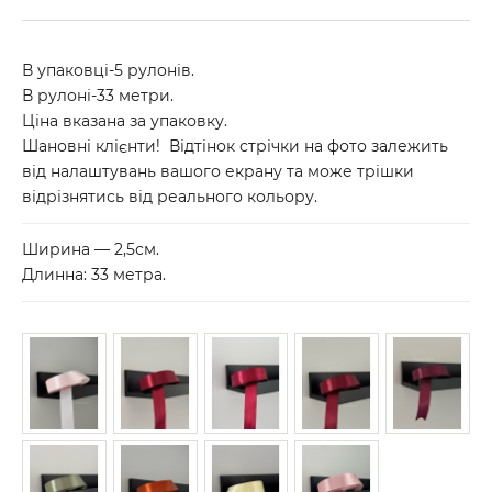
В упаковці-5 рулонів.
В рулоні-33 метри.
Ціна вказана за упаковку.
Шановні клієнти! Відтінок стрічки на фото залежить
від налаштувань вашого екрану та може трішки
відрізнятись від реального кольору.
Ширина — 2,5см.
Длинна: 33 метра.