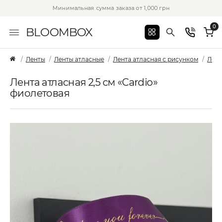
Минимальная сумма заказа от 1,000 грн
0
BLOOMBOX
Ленты
Ленты атласные
Лента атласная с рисунком
Лент
Лента атласная 2,5 см «Cardio»
фиолетовая