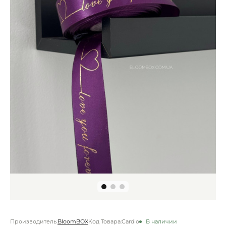
Производитель:
BloomBOX
Код Товара:
Cardio
В наличии