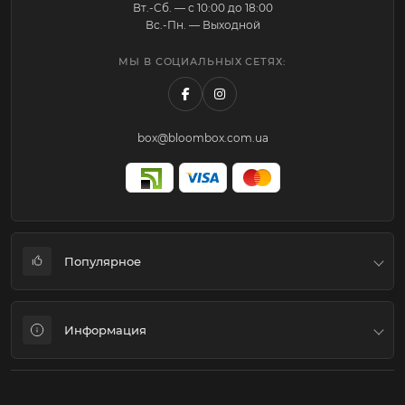
Вт.-Cб. — с 10:00 до 18:00
Вс.-Пн. — Выходной
МЫ В СОЦИАЛЬНЫХ СЕТЯХ:
box@bloombox.com.ua
Популярное
Коробки для цветов и подарков
Информация
Флористическая упаковка
Подарочные пакеты-Переноски-Аквабоксы
Система скидок
Наполнитель-Конфети