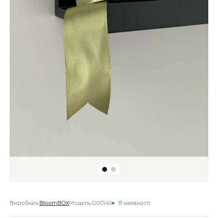
Виробник:
BloomBOX
Модель:
D00140
В наявності