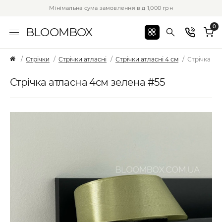
Мінімальна сума замовлення від 1,000 грн
0
BLOOMBOX
Стрічки
Стрічки атласні
Стрічки атласні 4 см
Стрічка ат
Стрічка атласна 4см зелена #55