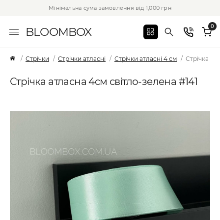
Мінімальна сума замовлення від 1,000 грн
0
BLOOMBOX
Стрічки
Стрічки атласні
Стрічки атласні 4 см
Стрічка ат
Стрічка атласна 4см світло-зелена #141