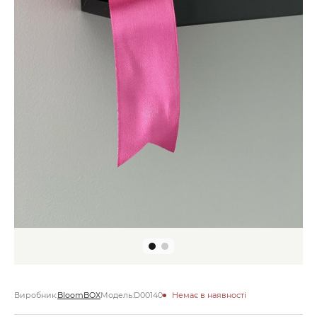
Виробник:
BloomBOX
Модель:
D00140
Немає в наявності