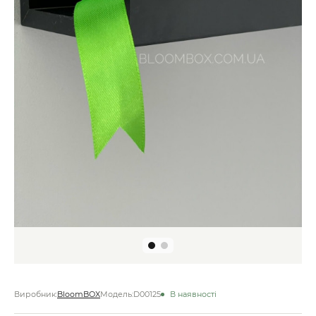
Виробник:
BloomBOX
Модель:
D00125
В наявності