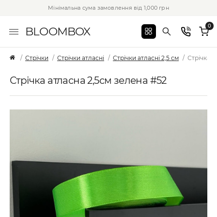
Мінімальна сума замовлення від 1,000 грн
0
BLOOMBOX
Стрічки
Стрічки атласні
Стрічки атласні 2,5 см
Стрічка а
Стрічка атласна 2,5см зелена #52