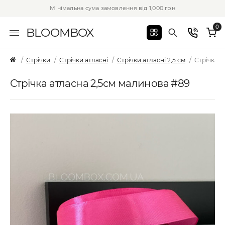
Мінімальна сума замовлення від 1,000 грн
0
BLOOMBOX
Стрічки
Стрічки атласні
Стрічки атласні 2,5 см
Стрічка а
Стрічка атласна 2,5см малинова #89