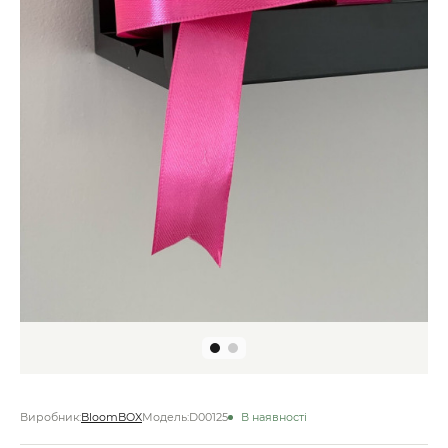
Виробник:
BloomBOX
Модель:
D00125
В наявності