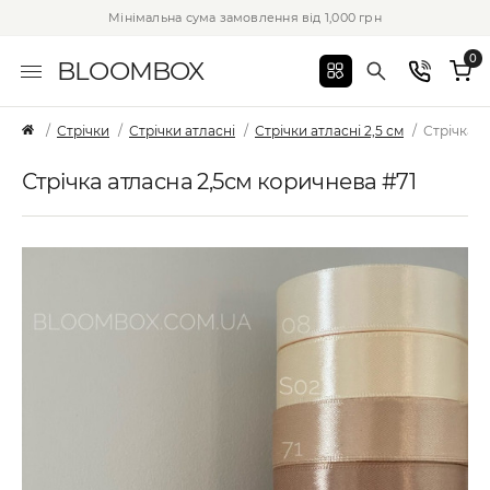
Мінімальна сума замовлення від 1,000 грн
0
BLOOMBOX
Стрічки
Стрічки атласні
Стрічки атласні 2,5 см
Стрічка а
Стрічка атласна 2,5см коричнева #71