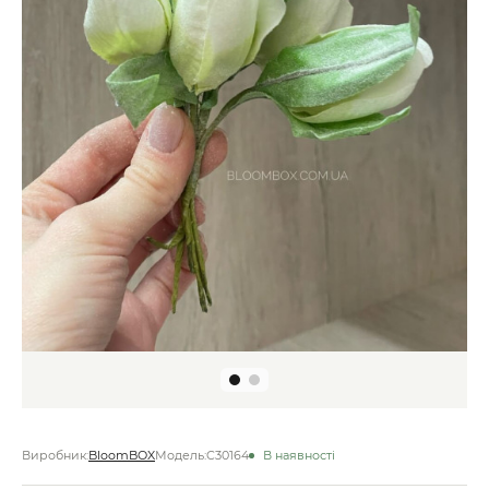
Виробник:
BloomBOX
Модель:
C30164
В наявності