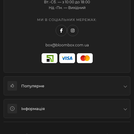
Вт.-Cб. — з 10:00 до 18:00
Нд.-Пн. — Вихідний
МИ В СОЦІАЛЬНИХ МЕРЕЖАХ:
box@bloombox.com.ua
Популярне
Коробки для квітів та подарунків
Інформація
Флористичне пакування
Подарункові пакети-Переноски-Аквабокси
Система знижок
Наповнювач-Конфеті