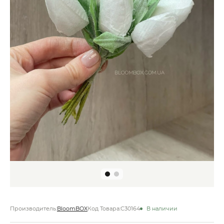
Производитель:
BloomBOX
Код Товара:
C30164
В наличии